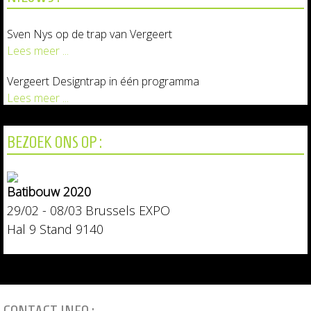
Sven Nys op de trap van Vergeert
Lees meer ...
Vergeert Designtrap in één programma
Lees meer ...
NIEUW! geïsoleerde Metalen trappen
BEZOEK ONS OP :
Lees meer ...
Batibouw 2020
29/02 - 08/03 Brussels EXPO
Hal 9 Stand 9140