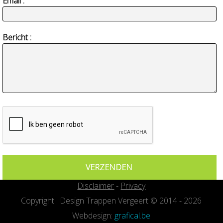
Email :
Bericht :
Disclaimer
-
Privacy
Copyright : Design Trappen Vergeert © 2014 - 2026
Webdesign:
grafical.be